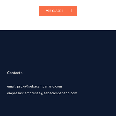
VER CLASE 1
Contacto:
email:
proxi@sebacampanario.com
empresas:
empresas@sebacampanario.com