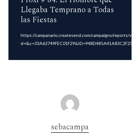
Llegaba Temprano a Todas
las Fiestas
https://campanario.createsend.com/campaigns/reports/view
d=i&c=33A63749FEC01F29&ID=948D485A41A83C2F2540EF
sebacampa