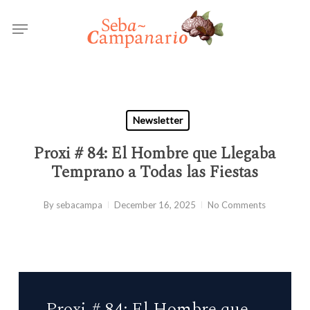
Skip
Menu
to
main
content
Newsletter
Proxi # 84: El Hombre que Llegaba
Temprano a Todas las Fiestas
By
sebacampa
December 16, 2025
No Comments
Proxi # 84: El Hombre que